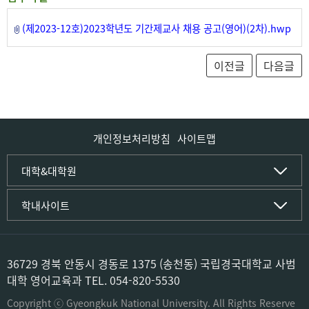
(제2023-12호)2023학년도 기간제교사 채용 공고(영어)(2차).hwp
개인정보처리방침
사이트맵
인문사회·IT대학
대학&대학원
인문·문화학부
국립경국대학교
학내사이트
국어국문학전공
(재)국립경국대학교발전기금
중국어문·문화학전공
글로컬인재양성관(고시원)
한자문화콘텐츠학전공
공동실험실습관
문화유산학전공
공용S/W관리시스템
36729 경북 안동시 경동로 1375 (송천동) 국립경국대학교 사범
미디어문화커뮤니케이션학전공
공자학원
대학 영어교육과 TEL. 054-820-5530
사학전공
공학교육인증시스템
과학영재교육원
Copyright ⓒ Gyeongkuk National University. All Rights Reserve
컴퓨터·소프트웨어공학부