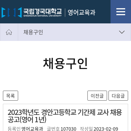
채용구인
학부공지사항
대학원공지사항
채용구인
채용구인
자료실
2023학년도 경안고등학교 기간제 교사 채용
공고(영어 1년)
등록인
영어교육과
글번호
107030
작성일
2023-02-09