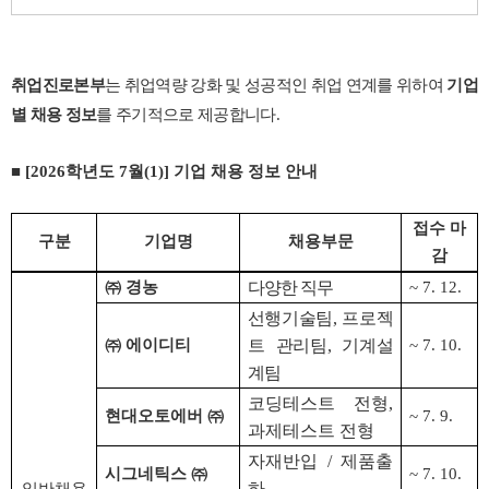
취업진로본부
는 취업역량 강화 및 성공적인 취업 연계를 위하여
기업
별 채용 정보
를 주기적으로 제공합니다.
■ [2026
학년도
7
월
(1)]
기업 채용 정보 안내
접수 마
구분
기업명
채용부문
감
㈜
경농
다양한 직무
~ 7. 12.
선행기술팀
,
프로젝
㈜
에이디티
트 관리팀
,
기계설
~ 7. 10.
계팀
코딩테스트 전형
,
현대오토에버
㈜
~ 7. 9.
과제테스트 전형
자재반입
/
제품출
시그네틱스
㈜
~ 7. 10.
하