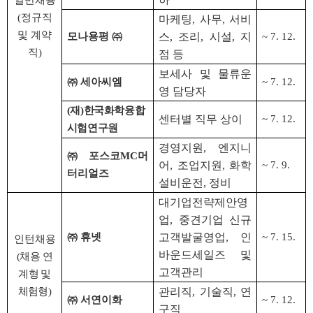
일반채용
(
정규직
마케팅
,
사무
,
서비
및 계약
모나용평
㈜
스
,
조리
,
시설
,
지
~ 7. 12.
직
)
점 등
보세사 및 물류운
㈜
세아씨엠
~ 7. 12.
영 담당자
(
재
)
한국화학융합
센터별 직무 상이
~ 7. 12.
시험연구원
경영지원
,
엔지니
㈜
포스코
MC
머
어
,
조업지원
,
화학
~ 7. 9.
터리얼즈
설비운전
,
정비
대기업전략제안영
업
,
중견기업 신규
㈜
휴넷
고객발굴영업
,
인
~ 7. 15.
인턴채용
바운드세일즈 및
(
채용 연
고객관리
계형 및
체험형
)
관리직
,
기술직
,
연
㈜
서연이화
~ 7. 12.
구직