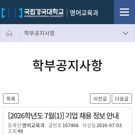
학부공지사항
학부공지사항
대학원공지사항
학부공지사항
채용구인
자료실
[2026학년도 7월(1)] 기업 채용 정보 안내
등록인
영어교육과
글번호
167466
작성일
2026-07-03
조회
49