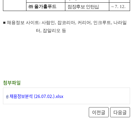
㈜
올가홀푸드
점장후보 인턴십
~ 7. 12.
■ 채용정보 사이트
:
사람인
,
잡코리아
,
커리어
,
인크루트
,
나라일
터
,
잡알리오 등
첨부파일
채용정보분석 (26.07.02.).xlsx