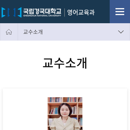
교수소개
학과장인사말
교수소개
교수소개
교육연혁목표
진로안내
영문홈페이지
찾아오시는길