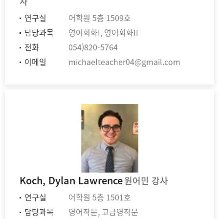
사
연구실
어학원 5층 1509호
담당과목
영어회화I, 영어회화II
전화
054)820-5764
이메일
michaelteacher04@gmail.com
Koch, Dylan Lawrence
원어민 강사
연구실
어학원 5층 1501호
담당과목
영어작문, 고급영작문