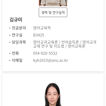
경력 및 연구실적
김규미
전공분야
영어교육학
연구실
B3425
담당과목
영어교과교육론 / 언어습득론 / 영어교과
교재 연구 및 지도법 / 영어교육론
전화
054-820-5532
이메일
kyh2015@anu.ac.kr