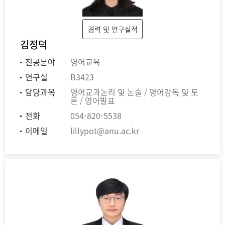
경력 및 연구실적
김정덕
전공분야
영어교육
연구실
B3423
담당과목
영어교과논리 및 논술 / 영어강독 및 토
론 / 영어발표
전화
054-820-5538
이메일
lillypot@anu.ac.kr