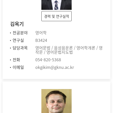
경력 및 연구실적
김옥기
전공분야
영어학
연구실
B3424
담당과목
영어문법 / 음성음운론 / 영어학개론 / 영
작문 / 영어문법지도법
전화
054-820-5368
이메일
okgikim@gknu.ac.kr