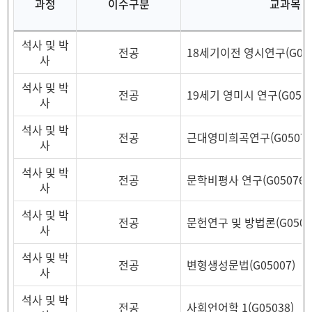
과정
이수구분
교과목
석사 및 박
전공
18세기이전 영시연구(G050
사
석사 및 박
전공
19세기 영미시 연구(G0506
사
석사 및 박
전공
근대영미희곡연구(G05075
사
석사 및 박
전공
문학비평사 연구(G05076)
사
석사 및 박
전공
문헌연구 및 방법론(G0501
사
석사 및 박
전공
변형생성문법(G05007)
사
석사 및 박
전공
사회언어학 1(G05038)